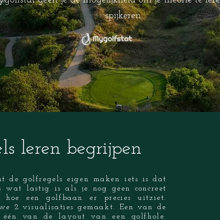
golfstat geeft je de mogelijkheid om je theorie te leren
spijkeren.
els leren begrijpen
t de golfregels eigen maken iets is dat
s wat lastig is als je nog geen concreet
 hoe een golfbaan er precies uitziet.
e 2 visualisaties gemaakt. Een van de
n één van de layout van een golfhole.