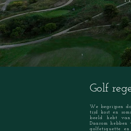
My
Golf reg
We begrijpen da
tijd kost en som
beeld hebt van
Daarom hebben w
golfetiquette e