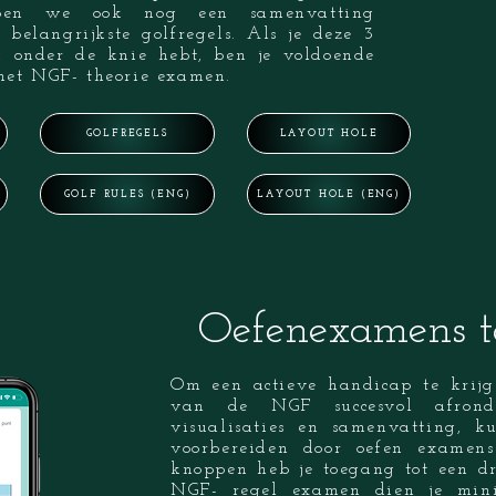
bben we ook nog een samenvatting
belangrijkste golfregels. Als je deze 3
 onder de knie hebt, ben je voldoende
 het NGF- theorie examen.
GOLFREGELS
LAYOUT HOLE
GOLF RULES (ENG)
LAYOUT HOLE (ENG)
Oefenexamens te
Om een actieve handicap te krijg
van de NGF succesvol afrond
visualisaties en samenvatting, k
voorbereiden door oefen examen
knoppen heb je toegang tot een dr
NGF- regel examen dien je mi