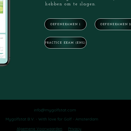
hebben om te slagen.
OEFENEXAMEN 1
OEFENEXAMEN 
PRACTICE EXAM (ENG)
info@mygolfstat.com
Mygolfstat B.V. - With love for Golf - Amsterdam
Algemene Voorwaarden
Privacy